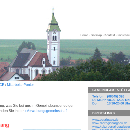
Home
-
Sitemap
-
Kontakt
-
Impress
CE
/
Mitarbeiter/Ämter
GEMEINDEAMT STÖTT
Telefon (08345) 326
Di, Mi, Fr 08.00-12.00 Uh
Do 18.30-20.00 Uh
lung, was Sie bei uns im Gemeindeamt erledigen
inden Sie in der
»Verwaltungsgemeinschaft
DIREKT-LINKS
www.ostallgaeu.de
www.radregionallgaeu.de
wang
www.kulturportal-ostallgae