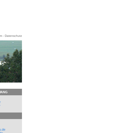
um
-
Datenschutz
WANG
r
r
u.de