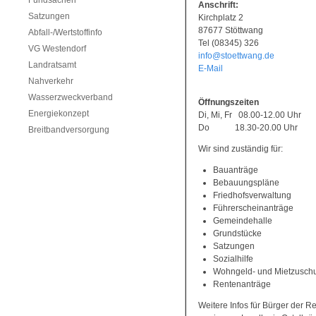
Fundsachen
Anschrift:
Satzungen
Kirchplatz 2
87677 Stöttwang
Abfall-/Wertstoffinfo
Tel (08345) 326
VG Westendorf
info@stoettwang.de
Landratsamt
E-Mail
Nahverkehr
Wasserzweckverband
Öffnungszeiten
Energiekonzept
Di, Mi, Fr 08.00-12.00 Uhr
Do 18.30-20.00 Uhr
Breitbandversorgung
Wir sind zuständig für:
Bauanträge
Bebauungspläne
Friedhofsverwaltung
Führerscheinanträge
Gemeindehalle
Grundstücke
Satzungen
Sozialhilfe
Wohngeld- und Mietzusch
Rentenanträge
Weitere Infos für Bürger der 