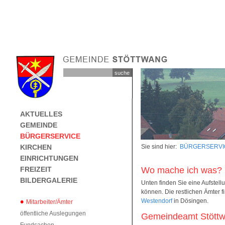
AKTUELLES
GEMEINDE
BÜRGERSERVICE
KIRCHEN
Sie sind hier:
BÜRGERSERVI
EINRICHTUNGEN
FREIZEIT
Wo mache ich was?
BILDERGALERIE
Unten finden Sie eine Aufstel
können. Die restlichen Ämter f
Westendorf
in Dösingen.
Mitarbeiter/Ämter
öffentliche Auslegungen
Gemeindeamt Stött