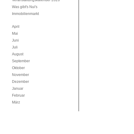
Veranstaltungskalender 2026
Was gibt's Nui's
Immobilienmarkt
April
Mai
Juni
Juli
August
September
Oktober
November
Dezember
Januar
Februar
März