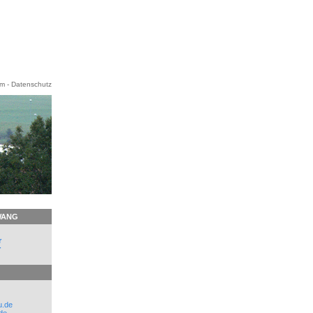
um
-
Datenschutz
WANG
r
r
u.de