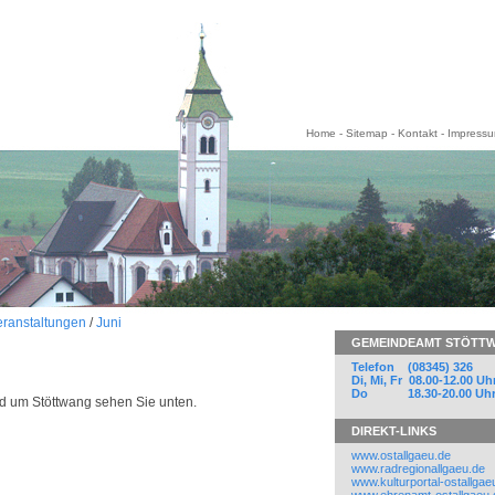
Home
-
Sitemap
-
Kontakt
-
Impress
eranstaltungen
/
Juni
GEMEINDEAMT STÖTT
Telefon (08345) 326
Di, Mi, Fr 08.00-12.00 Uh
Do 18.30-20.00 Uh
d um Stöttwang sehen Sie unten.
DIREKT-LINKS
www.ostallgaeu.de
www.radregionallgaeu.de
www.kulturportal-ostallgae