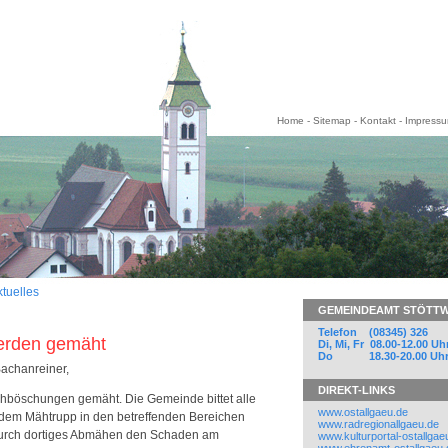
Home
-
Sitemap
-
Kontakt
-
Impress
tuelles
GEMEINDEAMT STÖTT
Telefon (08345) 326
erden gemäht
Di, Mi, Fr 08.00-12.00 Uh
Do 18.30-20.00 Uh
achanreiner,
DIREKT-LINKS
chböschungen gemäht. Die Gemeinde bittet alle
www.ostallgaeu.de
 dem Mähtrupp in den betreffenden Bereichen
www.radregionallgaeu.de
durch dortiges Abmähen den Schaden am
www.kulturportal-ostallgae