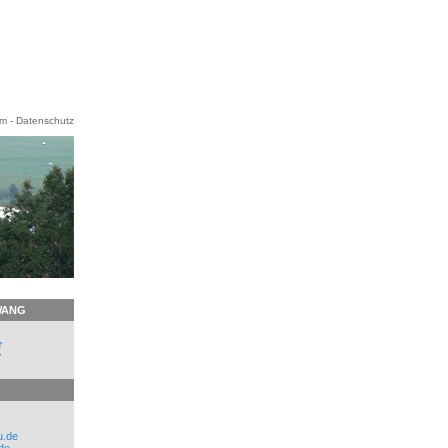
um
-
Datenschutz
WANG
r
r
u.de