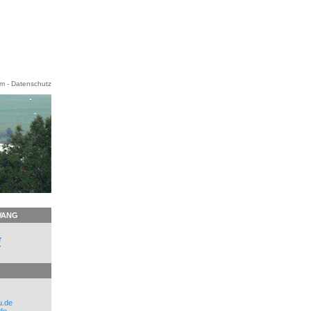
um
-
Datenschutz
WANG
r
r
u.de