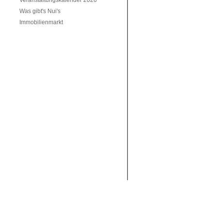
Veranstaltungskalender 2026
Was gibt's Nui's
Immobilienmarkt