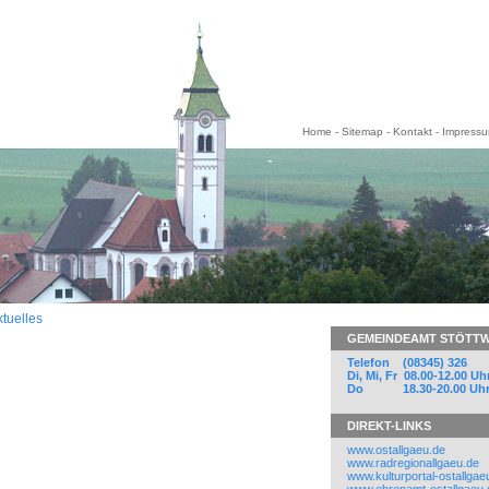
Home
-
Sitemap
-
Kontakt
-
Impress
tuelles
GEMEINDEAMT STÖTT
Telefon (08345) 326
Di, Mi, Fr 08.00-12.00 Uh
Do 18.30-20.00 Uh
DIREKT-LINKS
www.ostallgaeu.de
www.radregionallgaeu.de
www.kulturportal-ostallgae